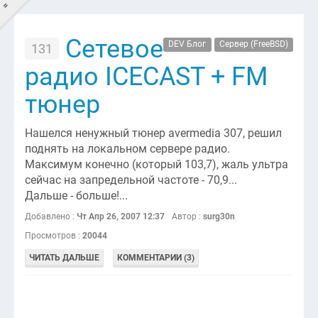
=
Сетевое
DEV Блог
Сервер (FreeBSD)
131
GOTSKILLZ?
радио ICECAST + FM
Главная
тюнер
DEV'Блог
Нашелся ненужный тюнер avermedia 307, решил
поднять на локальном сервере радио.
LIFE'Блог
Максимум конечно (который 103,7), жаль ультра
сейчас на запредельной частоте - 70,9...
Новости
Дальше - больше!...
Контакты
Добавлено :
Чт Апр 26, 2007 12:37
Автор :
surg30n
Просмотров :
20044
ЧИТАТЬ ДАЛЬШЕ
КОММЕНТАРИИ (3)