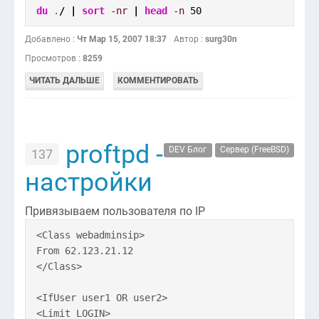
du
.
/
|
sort
-nr
|
head
-n
50
Добавлено :
Чт Мар 15, 2007 18:37
Автор :
surg30n
Просмотров :
8259
ЧИТАТЬ ДАЛЬШЕ
КОММЕНТИРОВАТЬ
proftpd -
DEV Блог
Сервер (FreeBSD)
137
настройки
Привязываем пользователя по IP
<Class webadminsip>
From 62.123.21.12
</Class>
<IfUser user1 OR user2>
<Limit LOGIN>