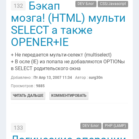
Бэкап
DEV Блог
CSS/Javascript
132
мозга! (HTML) мульти
SELECT а также
OPENER+IE
+ Не передается мульти-селект (multiselect)
+ В осле (IE) из попапа не добавляются OPTIONы
в SELECT родительского окна
Добавлено :
Пт Апр 13, 2007 11:34
Автор :
surg30n
Просмотров :
9885
ЧИТАТЬ ДАЛЬШЕ
КОММЕНТИРОВАТЬ
DEV Блог
PHP (LAMP)
133