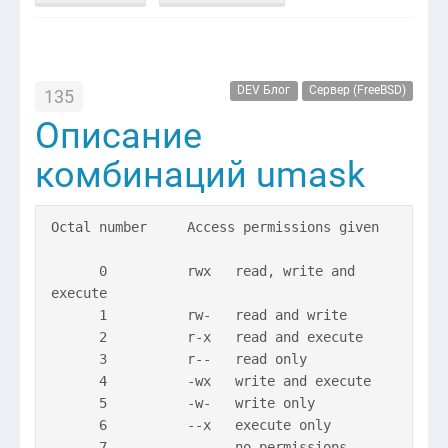
DEV Блог
Сервер (FreeBSD)
135
Описание
комбинаций umask
Octal number Access permissions given
0 rwx read, write and
execute
1 rw- read and write
2 r-x read and execute
3 r-- read only
4 -wx write and execute
5 -w- write only
6 --x execute only
7 --- no permissions