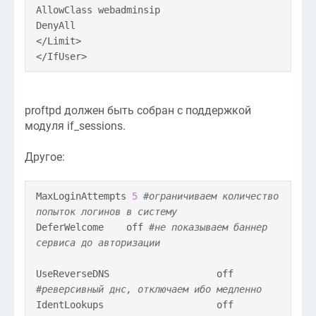
AllowClass webadminsip
DenyAll
</Limit>
</IfUser>
proftpd должен быть собран с поддержкой
модуля if_sessions.
Другое:
MaxLoginAttempts
5
#ограничиваем количество
попыток логинов в систему
DeferWelcome off
#не показываем баннер
сервиса до авторизации
UseReverseDNS off
#реверсивный днс, отключаем ибо медленно
IdentLookups off