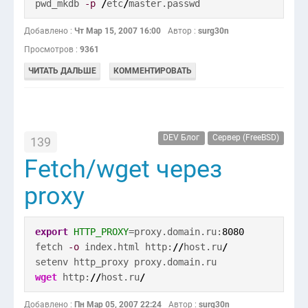
pwd_mkdb
-p
/
etc
/
master.passwd
Добавлено :
Чт Мар 15, 2007 16:00
Автор :
surg30n
Просмотров :
9361
ЧИТАТЬ ДАЛЬШЕ
КОММЕНТИРОВАТЬ
DEV Блог
Сервер (FreeBSD)
139
Fetch/wget через
proxy
export
HTTP_PROXY
=proxy.domain.ru:
8080
fetch
-o
index.html http:
//
host.ru
/
setenv http_proxy proxy.domain.ru
wget
http:
//
host.ru
/
Добавлено :
Пн Мар 05, 2007 22:24
Автор :
surg30n