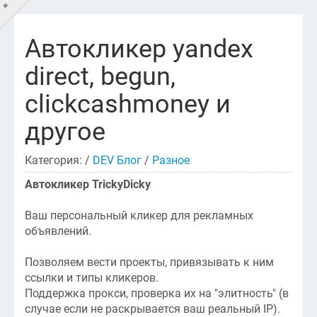
=
Автокликер yandex
GOTSKILLZ?
direct, begun,
Главная
clickcashmoney и
DEV'Блог
другое
LIFE'Блог
Категория: /
DEV Блог
/
Разное
Новости
Автокликер TrickyDicky
Контакты
Ваш персональный кликер для рекламных
объявлений.
Позволяем вести проекты, привязывать к ним
ссылки и типы кликеров.
Поддержка прокси, проверка их на "элитность" (в
случае если не раскрывается ваш реальный IP).