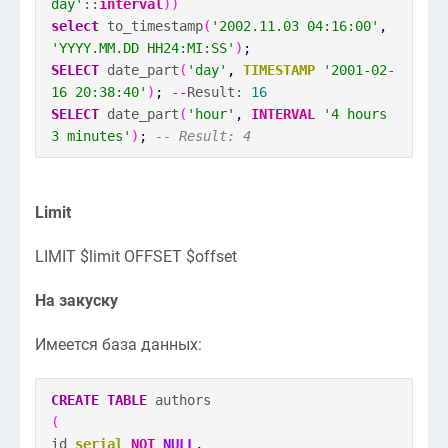
day'
::
interval
)
)
select
to_timestamp
(
'2002.11.03 04:16:00'
,
'YYYY.MM.DD HH24:MI:SS'
)
;
SELECT
date_part
(
'day'
,
TIMESTAMP
'2001-02-
16 20:38:40'
)
;
--
Result:
16
SELECT
date_part
(
'hour'
,
INTERVAL
'4 hours
3 minutes'
)
;
-- Result: 4
Limit
LIMIT $limit OFFSET $offset
На закуску
Имеется база данных:
CREATE
TABLE
authors
(
id
serial
NOT
NULL
,