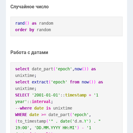
Случайное число
rand
(
)
as
random
order by
random
Работа с датами
select
date_part
(
'epoch'
,
now
(
)
)
as
unixtime
;
select
extract
(
'epoch'
from
now
(
)
)
as
unixtime
;
SELECT
'2001-01-01'
::
timestamp
+
'1
year'
::
interval
;
--
where
date
is
unixtime
WHERE
date
>=
date_part
(
'epoch'
,
(
to_timestamp
(
'" . date('
d.m.
Y
') . "
19:00'
,
'DD.MM.YYYY HH:MI'
)
-
'1