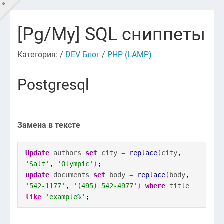
=
[Pg/My] SQL сниппеты
GOTSKILLZ?
Категория: /
DEV Блог
/
PHP (LAMP)
Главная
Postgresql
DEV'Блог
LIFE'Блог
Замена в тексте
Новости
Контакты
Update
authors
set
city
=
replace
(
city
,
'Salt'
,
'Olympic'
)
;
update
documents
set
body
=
replace
(
body
,
'542-1177'
,
'(495) 542-4977'
)
where
title
like
'example
%
'
;