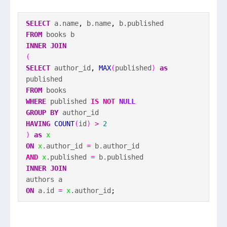
SELECT
a.name
,
b.name
,
b.published
FROM
books b
INNER
JOIN
(
SELECT
author_id
,
MAX
(
published
)
as
published
FROM
books
WHERE
published
IS NOT
NULL
GROUP BY
author_id
HAVING
COUNT
(
id
)
>
2
)
as
x
ON
x
.author_id
=
b.author_id
AND
x
.published
=
b.published
INNER
JOIN
authors a
ON
a.id
=
x
.author_id
;