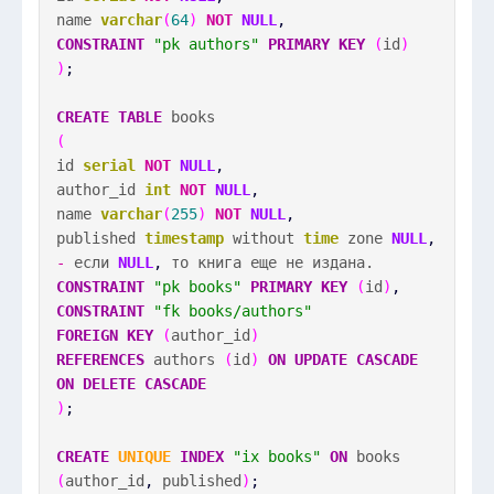
name
varchar
(
64
)
NOT
NULL
,
CONSTRAINT
"pk authors"
PRIMARY KEY
(
id
)
)
;
CREATE
TABLE
books
(
id
serial
NOT
NULL
,
author_id
int
NOT
NULL
,
name
varchar
(
255
)
NOT
NULL
,
published
timestamp
without
time
zone
NULL
,
-
если
NULL
,
то книга еще не издана.
CONSTRAINT
"pk books"
PRIMARY KEY
(
id
)
,
CONSTRAINT
"fk books/authors"
FOREIGN KEY
(
author_id
)
REFERENCES
authors
(
id
)
ON
UPDATE
CASCADE
ON
DELETE
CASCADE
)
;
CREATE
UNIQUE
INDEX
"ix books"
ON
books
(
author_id
,
published
)
;