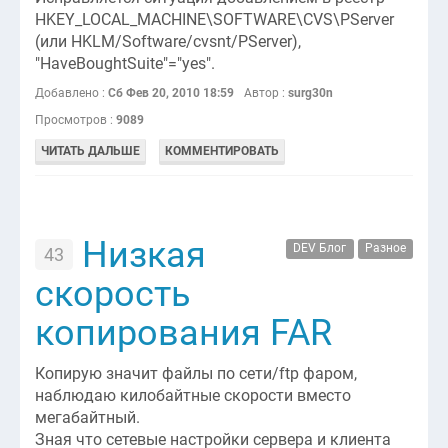
HKEY_LOCAL_MACHINE\SOFTWARE\CVS\PServer
(или HKLM/Software/cvsnt/PServer),
"HaveBoughtSuite"="yes".
Добавлено :
Сб Фев 20, 2010 18:59
Автор :
surg30n
Просмотров :
9089
ЧИТАТЬ ДАЛЬШЕ
КОММЕНТИРОВАТЬ
Низкая
DEV Блог
Разное
43
скорость
копирования FAR
Копирую значит файлы по сети/ftp фаром,
наблюдаю килобайтные скорости вместо
мегабайтный.
Зная что сетевые настройки сервера и клиента