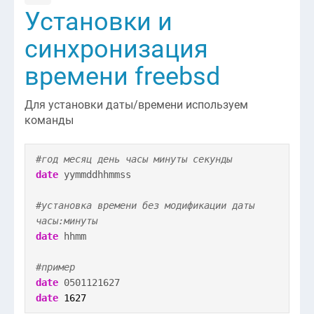
Установки и
синхронизация
времени freebsd
Для установки даты/времени используем
команды
#год месяц день часы минуты секунды
date
yymmddhhmmss
#установка времени без модификации даты
часы:минуты
date
hhmm
#пример
date
0501121627
date
1627