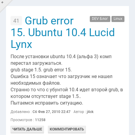
=
Grub error
DEV Блог
Linux
41
GOTSKILLZ?
15. Ubuntu 10.4 Lucid
Главная
Lynx
DEV'Блог
После установки ubuntu 10.4 (альфа 3) комп
перестал загружаться.
LIFE'Блог
grub stage 1.5. grub error 15.
Ошибка 15 означает что загрузчик не нашел
Новости
необходимых файлов.
Контакты
Странно то что с убунтой 10.4 идет второй grub, в
котором отсутствует stage 1.5..
Пытаемся исправить ситуацию.
Добавлено :
Сб Фев 27, 2010 22:47
Автор :
j4ck
Просмотров :
11258
ЧИТАТЬ ДАЛЬШЕ
КОММЕНТИРОВАТЬ